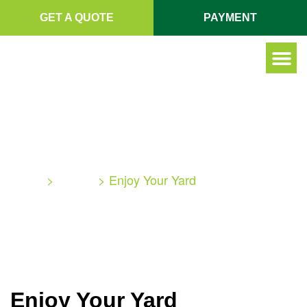
GET A QUOTE
PAYMENT
SERVICE A
ENJOY YOUR YARD
Home
>
Others
>
Enjoy Your Yard
Enjoy Your Yard